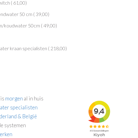
itch (
61,00
)
endwater 50 cm (
39,00
)
rm/koudwater 50cm (
49,00
)
er kraan specialisten (
218,00
)
 is
morgen
al in huis
ater specialisten
derland & België
e systemen
erken