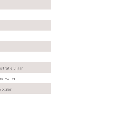
gistratie 3 jaar
end water
 boiler