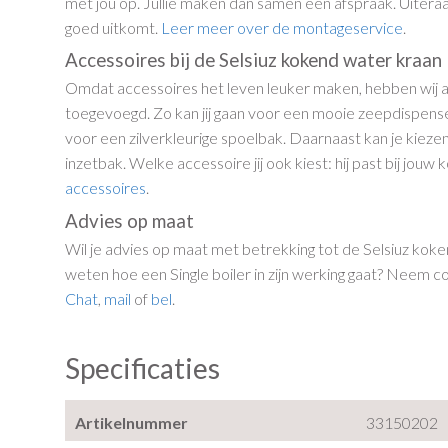
met jou op. Jullie maken dan samen een afspraak. Uiteraa
goed uitkomt.
Leer meer over de montageservice
.
Accessoires bij de Selsiuz kokend water kraan
Omdat accessoires het leven leuker maken, hebben wij 
toegevoegd. Zo kan jij gaan voor een mooie zeepdispens
voor een zilverkleurige spoelbak. Daarnaast kan je kiez
inzetbak. Welke accessoire jij ook kiest: hij past bij jou
accessoires
.
Advies op maat
Wil je advies op maat met betrekking tot de Selsiuz koke
weten hoe een Single boiler in zijn werking gaat? Neem 
Chat
,
mail
of
bel
.
Specificaties
Artikelnummer
33150202