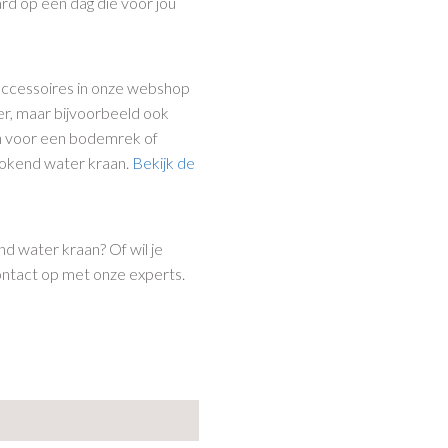
rd op een dag die voor jou
accessoires in onze webshop
er, maar bijvoorbeeld ook
en voor een bodemrek of
w kokend water kraan.
Bekijk de
nd water kraan? Of wil je
contact op met onze experts.