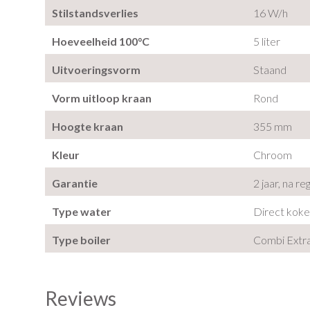
Stilstandsverlies
16 W/h
Hoeveelheid 100°C
5 liter
Uitvoeringsvorm
Staand
Vorm uitloop kraan
Rond
Hoogte kraan
355 mm
Kleur
Chroom
Garantie
2 jaar, na re
Type water
Direct kok
Type boiler
Combi Extra
Reviews