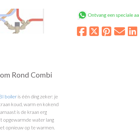
Ontvang een speciale a
room Rond Combi
 boiler
is één ding zeker: je
 kraan koud, warm en kokend
arnaast is de kraan erg
 het opgewarmde water lang
 het opnieuw op te warmen.