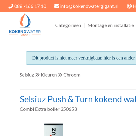
088 -166 17 10
info@kokendwatergigant.nl
H
|
Categorieën
Montage en installatie
Dit product is niet meer verkrijgbaar, hier is een ande
Selsiuz
Kleuren
Chroom
Selsiuz Push & Turn kokend w
Combi Extra boiler 350653