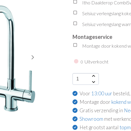
Itho Daalderop CombiSw
Selsiuz verlengslang kok
Selsiuz verlengslang wa
Montageservice
Montage door kokend wat
Uitverkocht
0
Voor
13:00 uur
besteld,
Montage door
kokend w
Gratis verzending in
Ne
Showroom
met werkend
Het grootst aantal
topm