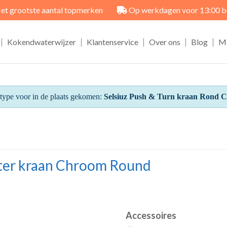
et grootste aantal topmerken
Op werkdagen voor 13:00 best
|
|
|
|
|
Kokendwaterwijzer
Klantenservice
Over ons
Blog
M
r type voor in de plaats gekomen:
Selsiuz Push & Turn kraan Rond C
ater kraan Chroom Round
Accessoires