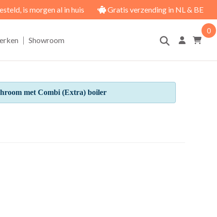
eld, is morgen al in huis
Gratis verzending in NL & BE
0
|
erken
Showroom
hroom met Combi (Extra) boiler