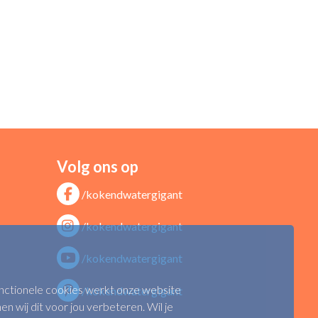
Volg ons op
/kokendwatergigant
/kokendwatergigant
/kokendwatergigant
functionele cookies werkt onze website
/kokendwatergigant
n wij dit voor jou verbeteren. Wil je