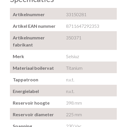
Artikelnummer
33150281
Artikel EAN nummer
8711647292353
Artikelnummer
350371
fabrikant
Merk
Selsiuz
Materiaal boilervat
Titanium
Tappatroon
n.v.t.
Energielabel
n.v.t.
Reservoir hoogte
398 mm
Reservoir diameter
225 mm
Spanning
230 Vac