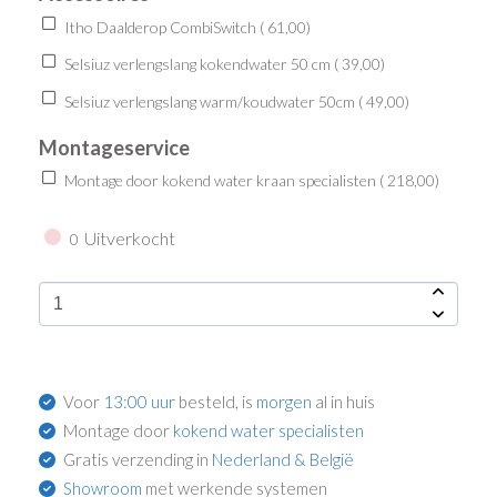
Itho Daalderop CombiSwitch (
61,00
)
Selsiuz verlengslang kokendwater 50 cm (
39,00
)
Selsiuz verlengslang warm/koudwater 50cm (
49,00
)
Montageservice
Montage door kokend water kraan specialisten (
218,00
)
Uitverkocht
0
Voor
13:00 uur
besteld, is
morgen
al in huis
Montage door
kokend water specialisten
Gratis verzending in
Nederland & België
Showroom
met werkende systemen