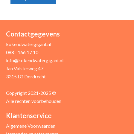
Uw naam *
Uw e-mailadres *
Contactgegevens
kokendwatergigant.nl
088 - 166 17 10
Uw recensie *
info@kokendwatergigant.nl
Jan Valsterweg 47
3315 LG Dordrecht
Copyright 2021-2025 ©
Alle rechten voorbehouden
Positieve punten
Verbeter punten
Klantenservice
Algemene Voorwaarden
Verzenden en retourneren