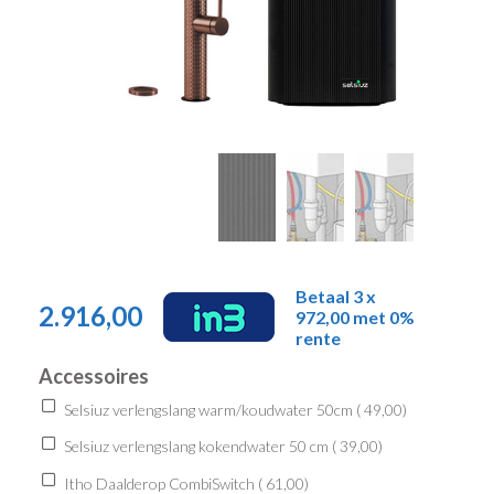
Betaal 3 x
2.916,00
972,00 met 0%
rente
Accessoires
Selsiuz verlengslang warm/koudwater 50cm (
49,00
)
Selsiuz verlengslang kokendwater 50 cm (
39,00
)
Itho Daalderop CombiSwitch (
61,00
)