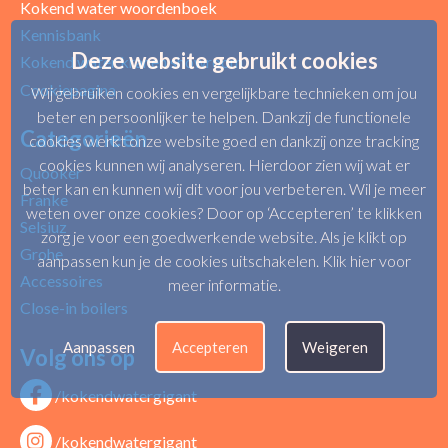
Kokend water woordenboek
Kennisbank
Deze website gebruikt cookies
Kokend water kranen showroom
Cookiepagina
Wij gebruiken cookies en vergelijkbare technieken om jou
beter en persoonlijker te helpen. Dankzij de functionele
Categorieën
cookies werkt onze website goed en dankzij onze tracking
cookies kunnen wij analyseren. Hierdoor zien wij wat er
Quooker
beter kan en kunnen wij dit voor jou verbeteren. Wil je meer
Franke
weten over onze cookies? Door op ‘Accepteren’ te klikken
Selsiuz
zorg je voor een goedwerkende website. Als je klikt op
Grohe
aanpassen kun je de cookies uitschakelen.
Klik hier voor
Accessoires
meer informatie
.
Close-in boilers
Aanpassen
Accepteren
Weigeren
Volg ons op
/kokendwatergigant
/kokendwatergigant