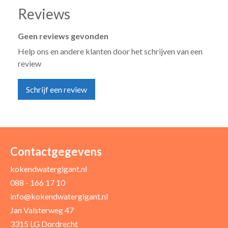
Reviews
Geen reviews gevonden
Help ons en andere klanten door het schrijven van een
review
Schrijf een review
Uw naam *
Uw e-mailadres *
Contactgegevens
kokendwatergigant.nl
088 - 166 17 10
Uw recensie *
info@kokendwatergigant.nl
Jan Valsterweg 47
3315 LG Dordrecht