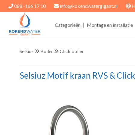
088 -166 17 10
info@kokendwatergigant.nl
H
|
Categorieën
Montage en installatie
Selsiuz
Boiler
Click boiler
Selsiuz Motif kraan RVS & Clic