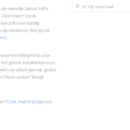
Op voorraad
23
ijn namelijk talloze toffe
 Click boiler! Denk
hien zelfs een handig
ijn eindeloos. Ben jij ook
ires
.
an je bestelling kiest voor
het gehele installatieproces
niet van ultiem gemak, geniet
ler! Meer weten? Bekijk
ler?
Chat
,
mail
of
bel
gerust!