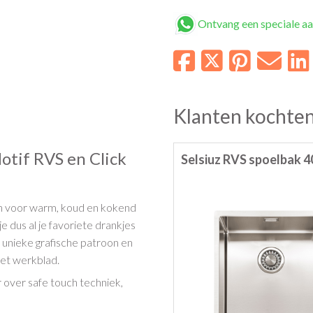
Ontvang een speciale a
Klanten kochten
otif RVS en Click
Selsiuz RVS spoelbak 4
een voor warm, koud en kokend
 dus al je favoriete drankjes
unieke grafische patroon en
het werkblad.
r over safe touch techniek,