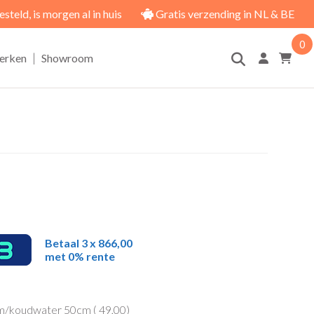
eld, is morgen al in huis
Gratis verzending in NL & BE
0
|
erken
Showroom
Betaal 3 x 866,00
met 0% rente
rm/koudwater 50cm (
49,00
)