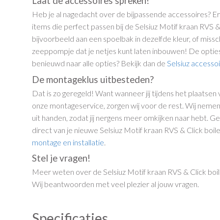
Laat de accessoires spreken!
Heb je al nagedacht over de bijpassende accessoires? Er z
items die perfect passen bij de Selsiuz Motif kraan RVS &
bijvoorbeeld aan een spoelbak in dezelfde kleur, of missc
zeeppompje dat je netjes kunt laten inbouwen! De opties z
benieuwd naar alle opties? Bekijk dan de
Selsiuz accesso
De montageklus uitbesteden?
Dat is zo geregeld! Want wanneer jij tijdens het plaatsen v
onze montageservice, zorgen wij voor de rest. Wij nemen 
uit handen, zodat jij nergens meer omkijken naar hebt. Ge
direct van je nieuwe Selsiuz Motif kraan RVS & Click boi
montage en installatie
.
Stel je vragen!
Meer weten over de Selsiuz Motif kraan RVS & Click boi
Wij beantwoorden met veel plezier al jouw vragen.
Specificaties