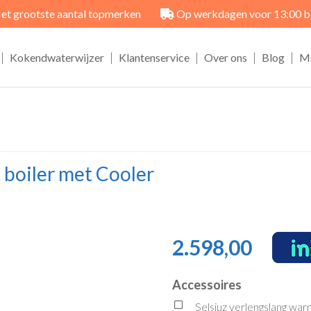
et grootste aantal topmerken
Op werkdagen voor 13:00 best
|
|
|
|
|
Kokendwaterwijzer
Klantenservice
Over ons
Blog
M
k boiler met Cooler
2.598,00
Accessoires
Selsiuz verlengslang wa