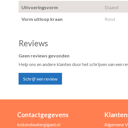
Uitvoeringsvorm
Staand
Vorm uitloop kraan
Rond
Reviews
Geen reviews gevonden
Help ons en andere klanten door het schrijven van een r
Schrijf een review
Contactgegevens
Klanten
Uw naam *
kokendwatergigant.nl
Algemene V