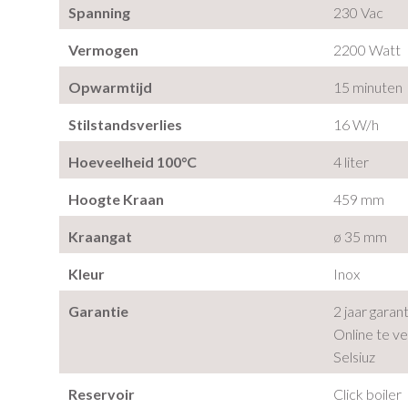
Spanning
230 Vac
Vermogen
2200 Watt
Opwarmtijd
15 minuten
Stilstandsverlies
16 W/h
Hoeveelheid 100°C
4 liter
Hoogte Kraan
459 mm
Kraangat
ø 35 mm
Kleur
Inox
Garantie
2 jaar garan
Online te ve
Selsiuz
Reservoir
Click boiler