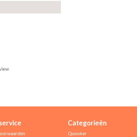
eview
service
Categorieën
Uw e-mailadres *
oorwaarden
Quooker