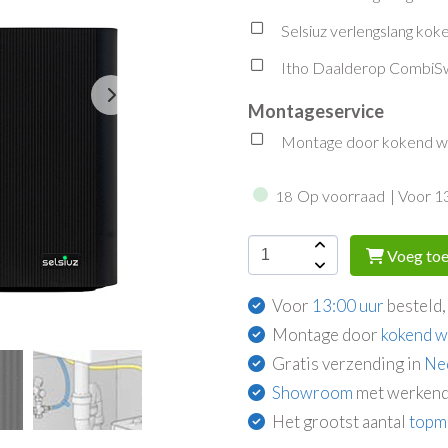
Selsiuz verlengslang kok
Itho Daalderop CombiSw
Montageservice
Montage door kokend wat
Op voorraad
| Voor 1
18
Voeg toe
Voor
13:00 uur
besteld,
Montage door
kokend w
Gratis verzending in
Ne
Showroom
met werkend
Het grootst aantal
topm