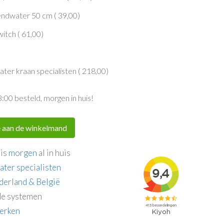
endwater 50 cm (
39,00
)
itch (
61,00
)
er kraan specialisten (
218,00
)
3:00 besteld, morgen in huis!
 aan de winkelmand
 is
morgen
al in huis
ater specialisten
derland & België
e systemen
erken