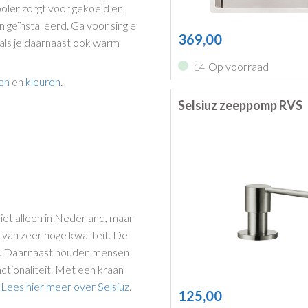
ooler zorgt voor gekoeld en
n geïnstalleerd. Ga voor single
369,00
i als je daarnaast ook warm
Op voorraad
14
en
en
kleuren
.
Selsiuz zeeppomp RVS
et alleen in Nederland, maar
van zeer hoge kwaliteit. De
ee. Daarnaast houden mensen
ctionaliteit. Met een kraan
.
Lees hier meer over Selsiuz
.
125,00