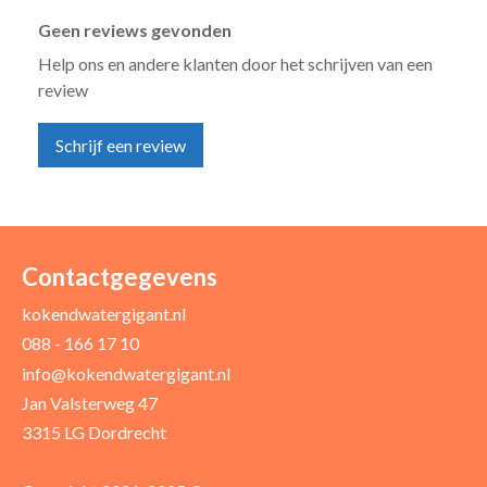
Geen reviews gevonden
Help ons en andere klanten door het schrijven van een
review
Schrijf een review
Uw naam *
Uw e-mailadres *
Contactgegevens
kokendwatergigant.nl
088 - 166 17 10
Uw recensie *
info@kokendwatergigant.nl
Jan Valsterweg 47
3315 LG Dordrecht