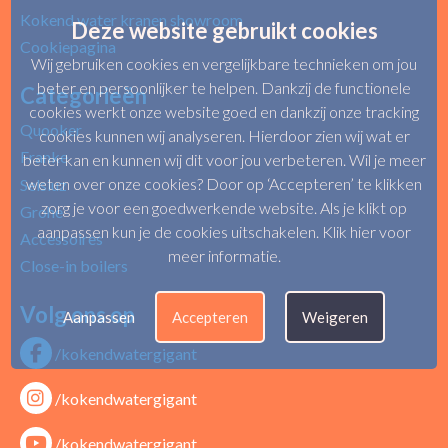
Kokend water kranen showroom
Deze website gebruikt cookies
Cookiepagina
Wij gebruiken cookies en vergelijkbare technieken om jou
beter en persoonlijker te helpen. Dankzij de functionele
Categorieën
cookies werkt onze website goed en dankzij onze tracking
Quooker
cookies kunnen wij analyseren. Hierdoor zien wij wat er
Franke
beter kan en kunnen wij dit voor jou verbeteren. Wil je meer
weten over onze cookies? Door op ‘Accepteren’ te klikken
Selsiuz
zorg je voor een goedwerkende website. Als je klikt op
Grohe
aanpassen kun je de cookies uitschakelen.
Klik hier voor
Accessoires
meer informatie
.
Close-in boilers
Volg ons op
Aanpassen
Accepteren
Weigeren
/kokendwatergigant
/kokendwatergigant
/kokendwatergigant