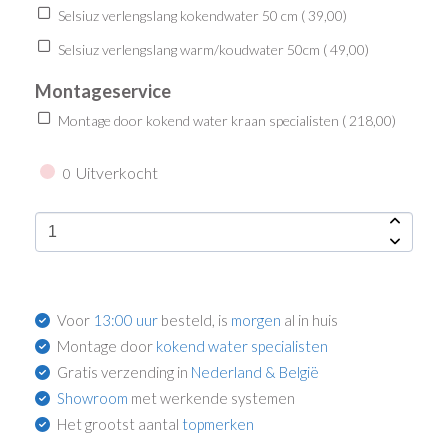
Selsiuz verlengslang kokendwater 50 cm (
39,00
)
Selsiuz verlengslang warm/koudwater 50cm (
49,00
)
Montageservice
Montage door kokend water kraan specialisten (
218,00
)
Uitverkocht
0
Voor
13:00 uur
besteld, is
morgen
al in huis
Montage door
kokend water specialisten
Gratis verzending in
Nederland & België
Showroom
met werkende systemen
Het grootst aantal
topmerken