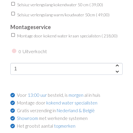
Selsiuz verlengslang kokendwater 50 cm (
39,00
)
Selsiuz verlengslang warm/koudwater 50cm (
49,00
)
Montageservice
Montage door kokend water kraan specialisten (
218,00
)
Uitverkocht
0
Voor
13:00 uur
besteld, is
morgen
al in huis
Montage door
kokend water specialisten
Gratis verzending in
Nederland & België
Showroom
met werkende systemen
Het grootst aantal
topmerken