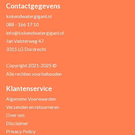
Uw naam *
Uw e-mailadres *
Contactgegevens
kokendwatergigant.nl
088 - 166 17 10
Uw recensie *
info@kokendwatergigant.nl
Jan Valsterweg 47
3315 LG Dordrecht
Copyright 2021-2025 ©
Alle rechten voorbehouden
Positieve punten
Verbeter punten
Klantenservice
Algemene Voorwaarden
Verzenden en retourneren
Over ons
Disclaimer
Privacy Policy