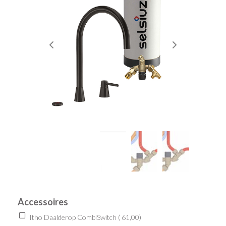
Accessoires
Itho Daalderop CombiSwitch (
61,00
)