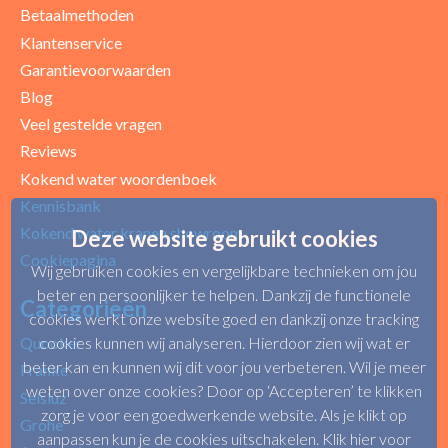
Betaalmethoden
Klantenservice
Garantievoorwaarden
Blog
Uw beoordeling
Veel gestelde vragen
Reviews
Kokend water woordenboek
Kennisbank
Kokend water kranen showroom
Deze website gebruikt cookies
Cookiepagina
Wij gebruiken cookies en vergelijkbare technieken om jou
beter en persoonlijker te helpen. Dankzij de functionele
Categorieën
cookies werkt onze website goed en dankzij onze tracking
Quooker
cookies kunnen wij analyseren. Hierdoor zien wij wat er
beter kan en kunnen wij dit voor jou verbeteren. Wil je meer
Franke
weten over onze cookies? Door op ‘Accepteren’ te klikken
Selsiuz
zorg je voor een goedwerkende website. Als je klikt op
Grohe
aanpassen kun je de cookies uitschakelen.
Klik hier voor