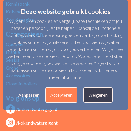
Kennisbank
Deze website gebruikt cookies
Kokend water kranen showroom
Cookiepagina
Wij gebruiken cookies en vergelijkbare technieken om jou
beter en persoonlijker te helpen. Dankzij de functionele
Categorieën
cookies werkt onze website goed en dankzij onze tracking
cookies kunnen wij analyseren. Hierdoor zien wij wat er
Quooker
beter kan en kunnen wij dit voor jou verbeteren. Wil je meer
Franke
weten over onze cookies? Door op ‘Accepteren’ te klikken
Selsiuz
zorg je voor een goedwerkende website. Als je klikt op
Grohe
aanpassen kun je de cookies uitschakelen.
Klik hier voor
Accessoires
meer informatie
.
Close-in boilers
Aanpassen
Accepteren
Weigeren
Volg ons op
/kokendwatergigant
/kokendwatergigant