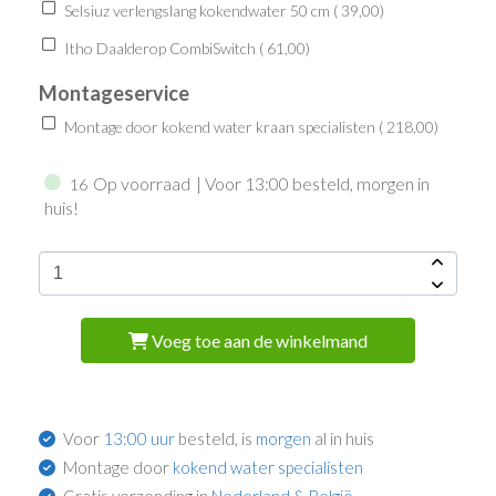
Selsiuz verlengslang kokendwater 50 cm (
39,00
)
Itho Daalderop CombiSwitch (
61,00
)
Montageservice
Montage door kokend water kraan specialisten (
218,00
)
Op voorraad
| Voor 13:00 besteld, morgen in
16
huis!
Voeg toe aan de winkelmand
Voor
13:00 uur
besteld, is
morgen
al in huis
Montage door
kokend water specialisten