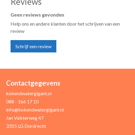
Reviews
Geen reviews gevonden
Help ons en andere klanten door het schrijven van een
review
Schrijf een review
Uw naam *
Uw e-mailadres *
Contactgegevens
kokendwatergigant.nl
088 - 166 17 10
Uw recensie *
info@kokendwatergigant.nl
Jan Valsterweg 47
3315 LG Dordrecht