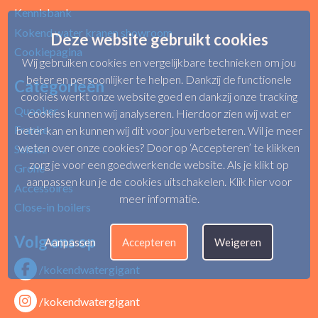
Kennisbank
Kokend water kranen showroom
Deze website gebruikt cookies
Cookiepagina
Wij gebruiken cookies en vergelijkbare technieken om jou
beter en persoonlijker te helpen. Dankzij de functionele
Categorieën
cookies werkt onze website goed en dankzij onze tracking
Quooker
cookies kunnen wij analyseren. Hierdoor zien wij wat er
Franke
beter kan en kunnen wij dit voor jou verbeteren. Wil je meer
weten over onze cookies? Door op ‘Accepteren’ te klikken
Selsiuz
zorg je voor een goedwerkende website. Als je klikt op
Grohe
aanpassen kun je de cookies uitschakelen.
Klik hier voor
Accessoires
meer informatie
.
Close-in boilers
Volg ons op
Aanpassen
Accepteren
Weigeren
/kokendwatergigant
/kokendwatergigant