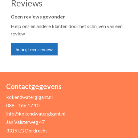
Reviews
Geen reviews gevonden
Help ons en andere klanten door het schrijven van een
review
Schrijf een review
Uw naam *
Uw e-mailadres *
Contactgegevens
kokendwatergigant.nl
088 - 166 17 10
Uw recensie *
info@kokendwatergigant.nl
Jan Valsterweg 47
3315 LG Dordrecht