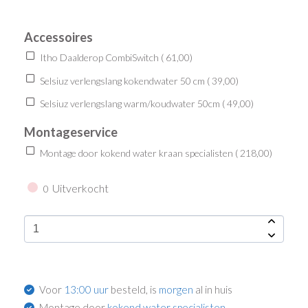
Accessoires
Itho Daalderop CombiSwitch (
61,00
)
Selsiuz verlengslang kokendwater 50 cm (
39,00
)
Selsiuz verlengslang warm/koudwater 50cm (
49,00
)
Montageservice
Montage door kokend water kraan specialisten (
218,00
)
Uitverkocht
0
Voor
13:00 uur
besteld, is
morgen
al in huis
Montage door
kokend water specialisten