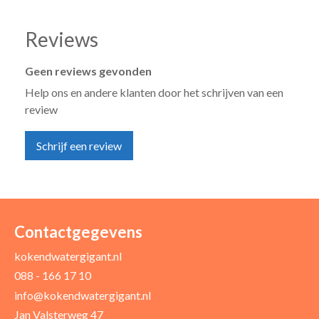
Reviews
Geen reviews gevonden
Help ons en andere klanten door het schrijven van een
review
Schrijf een review
Uw naam *
Uw e-mailadres *
Contactgegevens
kokendwatergigant.nl
088 - 166 17 10
Uw recensie *
info@kokendwatergigant.nl
Jan Valsterweg 47