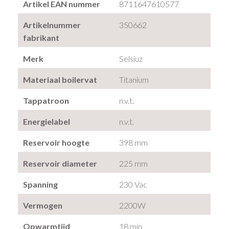
Artikel EAN nummer
8711647610577
Artikelnummer
350662
fabrikant
Merk
Selsiuz
Materiaal boilervat
Titanium
Tappatroon
n.v.t.
Energielabel
n.v.t.
Reservoir hoogte
398 mm
Reservoir diameter
225 mm
Spanning
230 Vac
Vermogen
2200W
Opwarmtijd
18 min