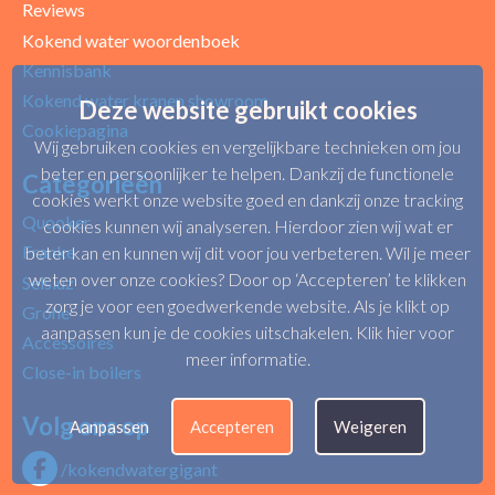
Reviews
Kokend water woordenboek
Kennisbank
Kokend water kranen showroom
Deze website gebruikt cookies
Cookiepagina
Wij gebruiken cookies en vergelijkbare technieken om jou
beter en persoonlijker te helpen. Dankzij de functionele
Categorieën
cookies werkt onze website goed en dankzij onze tracking
Quooker
cookies kunnen wij analyseren. Hierdoor zien wij wat er
Franke
beter kan en kunnen wij dit voor jou verbeteren. Wil je meer
weten over onze cookies? Door op ‘Accepteren’ te klikken
Selsiuz
zorg je voor een goedwerkende website. Als je klikt op
Grohe
aanpassen kun je de cookies uitschakelen.
Klik hier voor
Accessoires
meer informatie
.
Close-in boilers
Volg ons op
Aanpassen
Accepteren
Weigeren
/kokendwatergigant