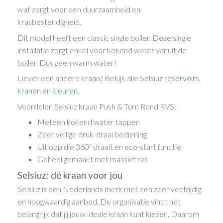
wat zorgt voor een duurzaamheid en
krasbestendigheid.
Dit model heeft een classic single boiler. Deze single
installatie zorgt enkel voor kokend water vanuit de
boiler. Dus geen warm water!
Liever een andere kraan? Bekijk alle Selsiuz
reservoirs
,
kranen
en
kleuren
.
Voordelen Selsiuz kraan Push & Turn Rond RVS:
Meteen kokend water tappen
Zeer veilige druk-draai bediening
Uitloop die 360˚ draait en eco-start functie
Geheel gemaakt met massief rvs
Selsiuz: dé kraan voor jou
Selsiuz is een Nederlands merk met een zeer veelzijdig
en hoogwaardig aanbod. De organisatie vindt het
belangrijk dat jij jouw ideale kraan kunt kiezen. Daarom