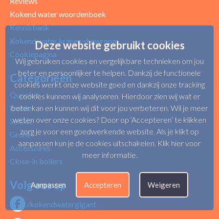
Reviews
Kokend water woordenboek
Kennisbank
Kokend water kranen showroom
Deze website gebruikt cookies
Cookiepagina
Wij gebruiken cookies en vergelijkbare technieken om jou
beter en persoonlijker te helpen. Dankzij de functionele
Categorieën
cookies werkt onze website goed en dankzij onze tracking
Quooker
cookies kunnen wij analyseren. Hierdoor zien wij wat er
Franke
beter kan en kunnen wij dit voor jou verbeteren. Wil je meer
weten over onze cookies? Door op ‘Accepteren’ te klikken
Selsiuz
zorg je voor een goedwerkende website. Als je klikt op
Grohe
aanpassen kun je de cookies uitschakelen.
Klik hier voor
Accessoires
meer informatie
.
Close-in boilers
Volg ons op
Aanpassen
Accepteren
Weigeren
/kokendwatergigant