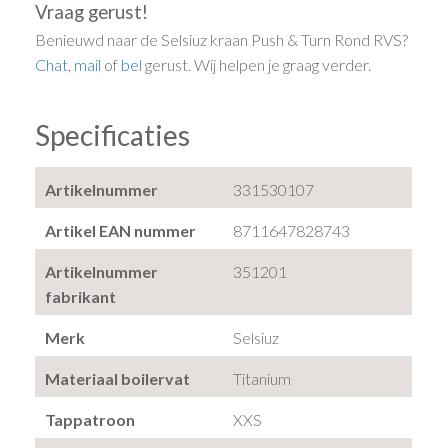
Vraag gerust!
Benieuwd naar de Selsiuz kraan Push & Turn Rond RVS?
Chat
,
mail
of
bel
gerust. Wij helpen je graag verder.
Specificaties
Artikelnummer
331530107
Artikel EAN nummer
8711647828743
Artikelnummer
351201
fabrikant
Merk
Selsiuz
Materiaal boilervat
Titanium
Tappatroon
XXS