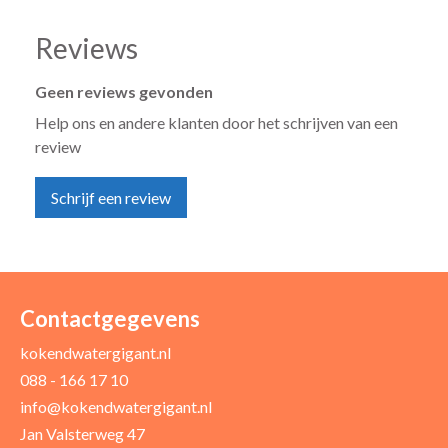
Reviews
Geen reviews gevonden
Help ons en andere klanten door het schrijven van een
review
Schrijf een review
Uw naam *
Uw e-mailadres *
Contactgegevens
kokendwatergigant.nl
088 - 166 17 10
Uw recensie *
info@kokendwatergigant.nl
Jan Valsterweg 47