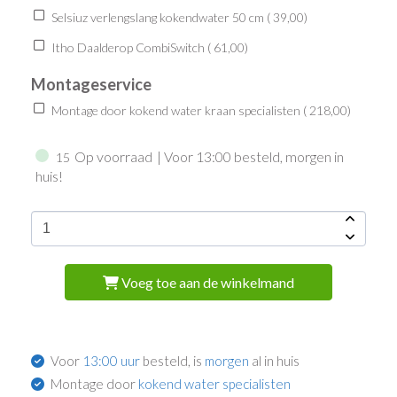
Selsiuz verlengslang kokendwater 50 cm (
39,00
)
Itho Daalderop CombiSwitch (
61,00
)
Montageservice
Montage door kokend water kraan specialisten (
218,00
)
Op voorraad
| Voor 13:00 besteld, morgen in
15
huis!
Voeg toe aan de winkelmand
Voor
13:00 uur
besteld, is
morgen
al in huis
Montage door
kokend water specialisten