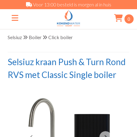
Voor 13:00 besteld is morgen al in huis
0
Selsiuz
Boiler
Click boiler
Selsiuz kraan Push & Turn Rond
RVS met Classic Single boiler