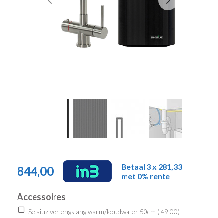
Betaal 3 x 281,33
844,00
met 0% rente
Accessoires
Selsiuz verlengslang warm/koudwater 50cm (
49,00
)