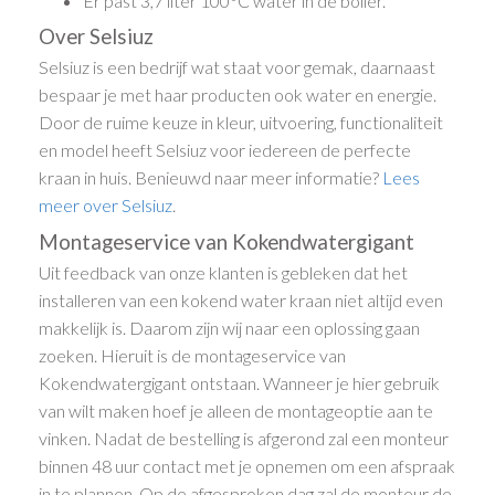
Er past 3,7 liter 100°C water in de boiler.
Over Selsiuz
Selsiuz is een bedrijf wat staat voor gemak, daarnaast
bespaar je met haar producten ook water en energie.
Door de ruime keuze in kleur, uitvoering, functionaliteit
en model heeft Selsiuz voor iedereen de perfecte
kraan in huis. Benieuwd naar meer informatie?
Lees
meer over Selsiuz
.
Montageservice van Kokendwatergigant
Uit feedback van onze klanten is gebleken dat het
installeren van een kokend water kraan niet altijd even
makkelijk is. Daarom zijn wij naar een oplossing gaan
zoeken. Hieruit is de montageservice van
Kokendwatergigant ontstaan. Wanneer je hier gebruik
van wilt maken hoef je alleen de montageoptie aan te
vinken. Nadat de bestelling is afgerond zal een monteur
binnen 48 uur contact met je opnemen om een afspraak
in te plannen. Op de afgesproken dag zal de monteur de