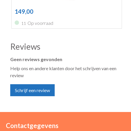
149,00
Op voorraad
11
Reviews
Geen reviews gevonden
Help ons en andere klanten door het schrijven van een
review
Schrijf een review
Uw naam *
Uw e-mailadres *
Contactgegevens