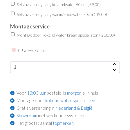
Selsiuz verlengslang kokendwater 50 cm (
39,00
)
Selsiuz verlengslang warm/koudwater 50cm (
49,00
)
Montageservice
Montage door kokend water kraan specialisten (
218,00
)
Uitverkocht
0
Voor
13:00 uur
besteld, is
morgen
al in huis
Montage door
kokend water specialisten
Gratis verzending in
Nederland & België
Showroom
met werkende systemen
Het grootst aantal
topmerken