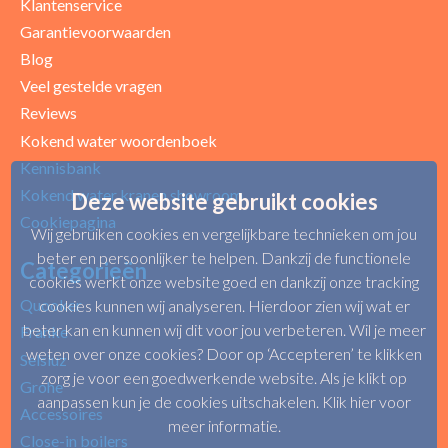
Klantenservice
Garantievoorwaarden
Blog
Uw beoordeling
Veel gestelde vragen
Reviews
Kokend water woordenboek
Kennisbank
Kokend water kranen showroom
Deze website gebruikt cookies
Cookiepagina
Wij gebruiken cookies en vergelijkbare technieken om jou
beter en persoonlijker te helpen. Dankzij de functionele
Categorieën
cookies werkt onze website goed en dankzij onze tracking
Quooker
cookies kunnen wij analyseren. Hierdoor zien wij wat er
beter kan en kunnen wij dit voor jou verbeteren. Wil je meer
Franke
weten over onze cookies? Door op ‘Accepteren’ te klikken
Selsiuz
zorg je voor een goedwerkende website. Als je klikt op
Grohe
aanpassen kun je de cookies uitschakelen.
Klik hier voor
Accessoires
meer informatie
.
Close-in boilers