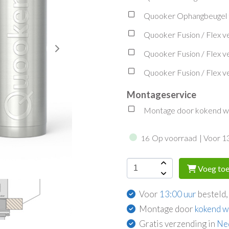
Quooker Ophangbeugel t.b
Quooker Fusion / Flex ve
Quooker Fusion / Flex v
Quooker Fusion / Flex v
Montageservice
Montage door kokend wat
Op voorraad
| Voor 1
16
Voeg toe
Voor
13:00 uur
besteld,
Montage door
kokend w
Gratis verzending in
Ne