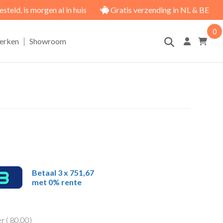
eld, is morgen al in huis
Gratis verzending in NL & BE
0
|
erken
Showroom
Betaal 3 x 751,67
met 0% rente
r (
80,00
)