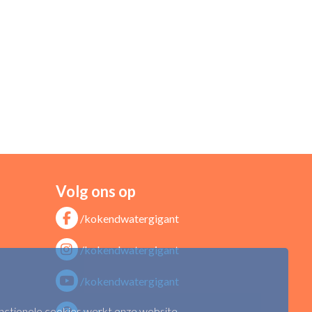
Volg ons op
/kokendwatergigant
/kokendwatergigant
/kokendwatergigant
functionele cookies werkt onze website