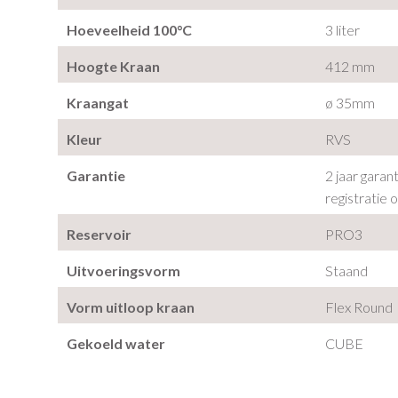
Hoeveelheid 100°C
3 liter
Hoogte Kraan
412 mm
Kraangat
ø 35mm
Kleur
RVS
Garantie
2 jaar garan
registratie 
Reservoir
PRO3
Uitvoeringsvorm
Staand
Vorm uitloop kraan
Flex Round
Gekoeld water
CUBE