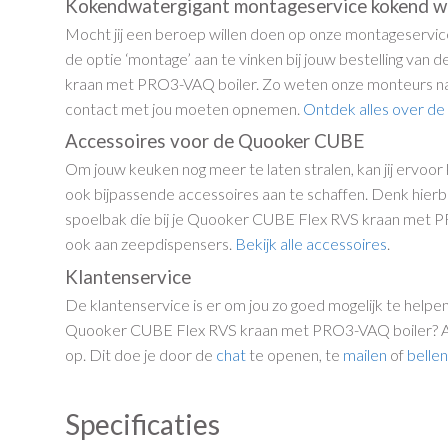
Kokendwatergigant montageservice kokend w
Mocht jij een beroep willen doen op onze montageservice,
de optie ‘montage’ aan te vinken bij jouw bestelling va
kraan met PRO3-VAQ boiler. Zo weten onze monteurs nam
contact met jou moeten opnemen.
Ontdek alles over d
Accessoires voor de Quooker CUBE
Om jouw keuken nog meer te laten stralen, kan jij ervoor
ook bijpassende accessoires aan te schaffen. Denk hierb
spoelbak die bij je Quooker CUBE Flex RVS kraan met 
ook aan zeepdispensers.
Bekijk alle accessoires
.
Klantenservice
De klantenservice is er om jou zo goed mogelijk te helpe
Quooker CUBE Flex RVS kraan met PRO3-VAQ boiler? Aa
op. Dit doe je door de
chat
te openen, te
mailen
of
belle
Specificaties