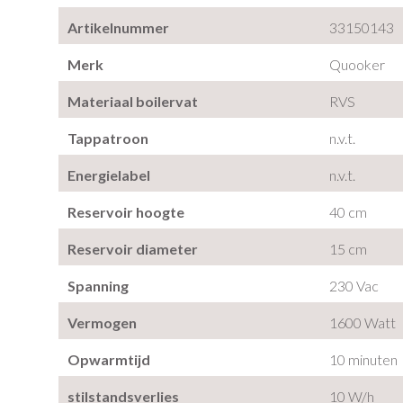
Artikelnummer
33150143
Merk
Quooker
Materiaal boilervat
RVS
Tappatroon
n.v.t.
Energielabel
n.v.t.
Reservoir hoogte
40 cm
Reservoir diameter
15 cm
Spanning
230 Vac
Vermogen
1600 Watt
Opwarmtijd
10 minuten
stilstandsverlies
10 W/h