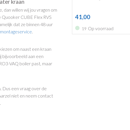
ater kraan
 dan willen wij jou vragen om
41,00
n de Quooker CUBE Flex RVS
elijk dat ze binnen 48 uur
Op voorraad
19
e montageservice
.
 kiezen om naast een kraan
ij bijvoorbeeld aan een
PRO3-VAQ boiler past, maar
n. Dus een vraag over de
rzel niet en neem contact
n
.