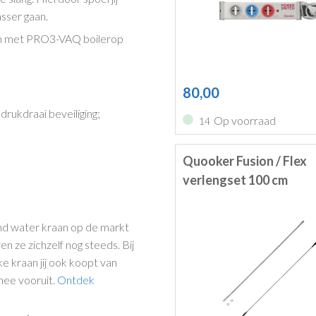
asser gaan.
n met PRO3-VAQ boilerop
80,00
rukdraai beveiliging;
Op voorraad
14
Quooker Fusion / Flex
verlengset 100 cm
end water kraan op de markt
n ze zichzelf nog steeds. Bij
e kraan jij ook koopt van
 mee vooruit.
Ontdek