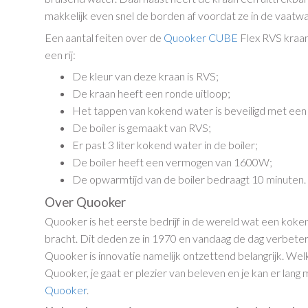
makkelijk even snel de borden af voordat ze in de vaatw
Een aantal feiten over de
Quooker CUBE
Flex RVS kraa
een rij:
De kleur van deze kraan is RVS;
De kraan heeft een ronde uitloop;
Het tappen van kokend water is beveiligd met een d
De boiler is gemaakt van RVS;
Er past 3 liter kokend water in de boiler;
De boiler heeft een vermogen van 1600W;
De opwarmtijd van de boiler bedraagt 10 minuten.
Over Quooker
Quooker is het eerste bedrijf in de wereld wat een kok
bracht. Dit deden ze in 1970 en vandaag de dag verbetere
Quooker is innovatie namelijk ontzettend belangrijk. Welk
Quooker, je gaat er plezier van beleven en je kan er lang
Quooker
.