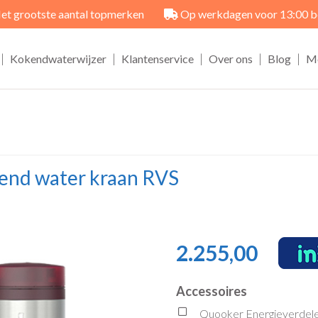
et grootste aantal topmerken
Op werkdagen voor 13:00 best
|
|
|
|
|
Kokendwaterwijzer
Klantenservice
Over ons
Blog
M
end water kraan RVS
2.255,00
Accessoires
Quooker Energieverdele