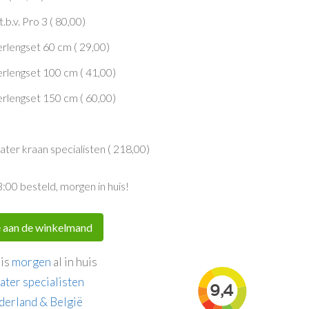
.v. Pro 3 (
80,00
)
rlengset 60 cm (
29,00
)
erlengset 100 cm (
41,00
)
erlengset 150 cm (
60,00
)
er kraan specialisten (
218,00
)
3:00 besteld, morgen in huis!
 aan de winkelmand
 is
morgen
al in huis
ater specialisten
derland & België