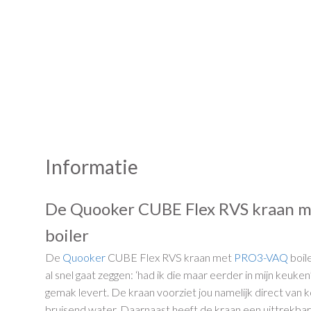
Informatie
De Quooker CUBE Flex RVS kraan 
boiler
De
Quooker
CUBE Flex RVS kraan met
PRO3-VAQ
boile
al snel gaat zeggen: ‘had ik die maar eerder in mijn keuken
gemak levert. De kraan voorziet jou namelijk direct van
bruisend water. Daarnaast heeft de kraan een uittrekbare 