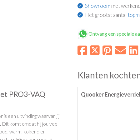
Showroom
met werkend
Het grootst aantal
topm
Ontvang een speciale a
Klanten kochten
met PRO3-VAQ
Quooker Energieverde
r is een uitvinding waarvan jij
’. Dit komt omdat hij jou veel
 koud, warm, kokend en
slang. Hierdoor spoel jij