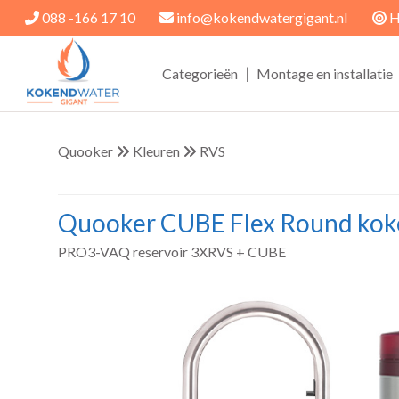
088 -166 17 10
info@kokendwatergigant.nl
H
|
Categorieën
Montage en installatie
Quooker
Kleuren
RVS
Quooker CUBE Flex Round kok
PRO3-VAQ reservoir 3XRVS + CUBE