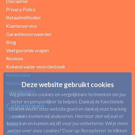
Disclaimer
Privacy Policy
Betaalmethoden
Klantenservice
Garantievoorwaarden
Blog
Uw beoordeling
Veel gestelde vragen
Reviews
Kokend water woordenboek
Kennisbank
Kokend water kranen showroom
Deze website gebruikt cookies
Cookiepagina
Wij gebruiken cookies en vergelijkbare technieken om jou
beter en persoonlijker te helpen. Dankzij de functionele
Categorieën
cookies werkt onze website goed en dankzij onze tracking
cookies kunnen wij analyseren. Hierdoor zien wij wat er
Quooker
beter kan en kunnen wij dit voor jou verbeteren. Wil je meer
Franke
weten over onze cookies? Door op ‘Accepteren’ te klikken
Selsiuz