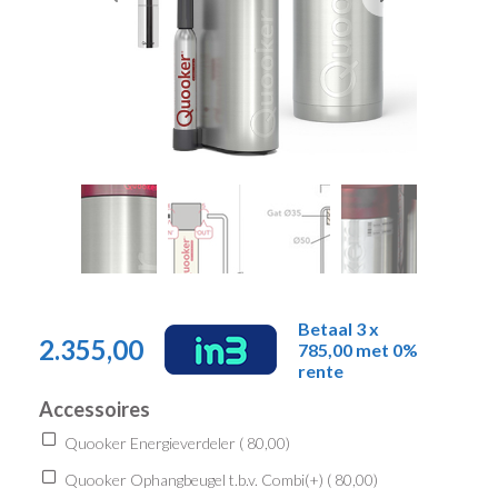
Betaal 3 x
2.355,00
785,00 met 0%
rente
Accessoires
Quooker Energieverdeler (
80,00
)
Quooker Ophangbeugel t.b.v. Combi(+) (
80,00
)