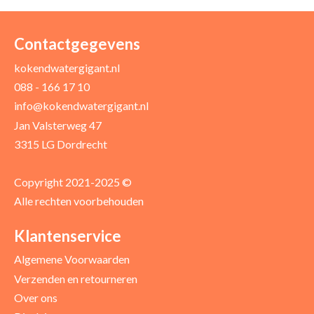
Uw naam *
Uw e-mailadres *
Contactgegevens
kokendwatergigant.nl
088 - 166 17 10
Uw recensie *
info@kokendwatergigant.nl
Jan Valsterweg 47
3315 LG Dordrecht
Copyright 2021-2025 ©
Alle rechten voorbehouden
Positieve punten
Verbeter punten
Klantenservice
Algemene Voorwaarden
Verzenden en retourneren
Over ons